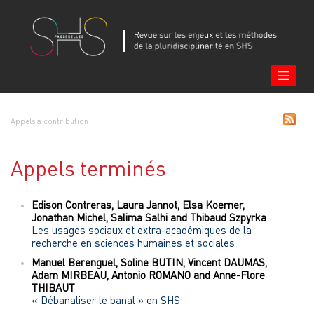
Appels à contribution
Appels terminés
Edison
Contreras
,
Laura
Jannot
,
Elsa
Koerner
,
Jonathan
Michel
,
Salima
Salhi
and
Thibaud
Szpyrka
Les usages sociaux et extra-académiques de la
recherche en sciences humaines et sociales
Manuel
Berenguel
,
Soline
BUTIN
,
Vincent
DAUMAS
,
Adam
MIRBEAU
,
Antonio
ROMANO
and
Anne-Flore
THIBAUT
« Débanaliser le banal » en SHS