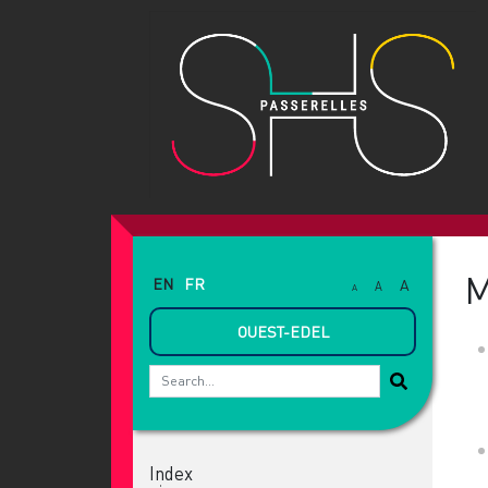
M
EN
FR
A
A
A
OUEST-EDEL
Index