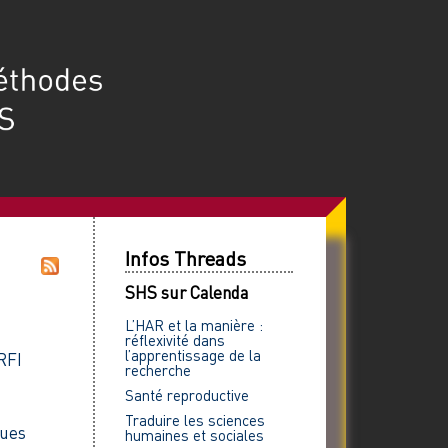
Infos Threads
SHS sur Calenda
L’HAR et la manière :
réflexivité dans
l’apprentissage de la
RFI
recherche
Santé reproductive
Traduire les sciences
ques
humaines et sociales